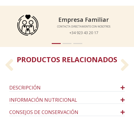
Empresa Familiar
Empresa Familiar
CONTACTA DIRECTAMENTE CON NOSOTROS
CONTACTA DIRECTAMENTE CON NOSOTROS
+34 923 43 20 17
+34 923 43 20 17
PRODUCTOS RELACIONADOS
Previous
N
DESCRIPCIÓN
INFORMACIÓN NUTRICIONAL
CONSEJOS DE CONSERVACIÓN