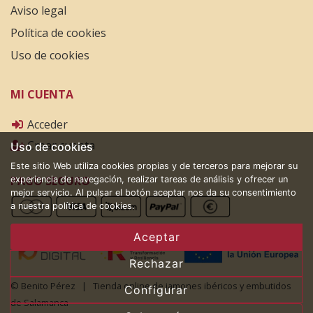
Aviso legal
Política de cookies
Uso de cookies
MI CUENTA
Acceder
Crear cuenta
Uso de cookies
Este sitio Web utiliza cookies propias y de terceros para mejorar su
PAGO SEGURO
experiencia de navegación, realizar tareas de análisis y ofrecer un
mejor servicio. Al pulsar el botón aceptar nos da su consentimiento
a nuestra política de cookies.
Aceptar
Rechazar
© Benito Pérez | Tienda online de jamones ibéricos y embutidos
Configurar
de Salamanca