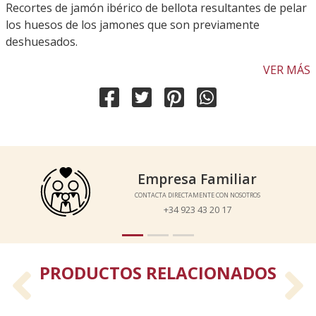
Recortes de jamón ibérico de bellota resultantes de pelar
los huesos de los jamones que son previamente
deshuesados.
VER MÁS
Empresa Familiar
Empresa Familiar
CONTACTA DIRECTAMENTE CON NOSOTROS
CONTACTA DIRECTAMENTE CON NOSOTROS
+34 923 43 20 17
+34 923 43 20 17
PRODUCTOS RELACIONADOS
Previous
N