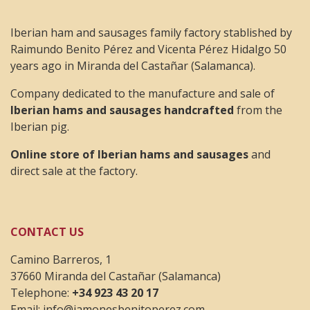
M TERESA
Iberian ham and sausages family factory stablished by
25 April 2023
Raimundo Benito Pérez and Vicenta Pérez Hidalgo 50
years ago in Miranda del Castañar (Salamanca).
En su punto. Excelente sabor y muy bien cortado
Company dedicated to the manufacture and sale of
Iberian hams and sausages handcrafted
from the
Enric
Iberian pig.
23 April 2023
Online store of Iberian hams and sausages
and
direct sale at the factory.
Rapidez en el envio,producto excelente,trato
inmejorable, Gracias.
CONTACT US
Camino Barreros, 1
37660 Miranda del Castañar (Salamanca)
Telephone:
+34 923 43 20 17
Email:
info@jamonesbenitoperez.com