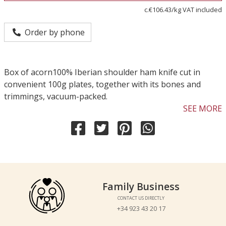
c.€106.43/kg VAT included
Order by phone
Box of acorn100% Iberian shoulder ham knife cut in
convenient 100g plates, together with its bones and
trimmings, vacuum-packed.
SEE MORE
Family Business
Family Business
CONTACT US DIRECTLY
CONTACT US DIRECTLY
+34 923 43 20 17
+34 923 43 20 17