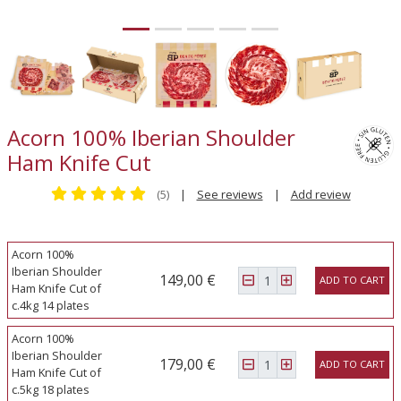
Acorn 100% Iberian Shoulder
Ham Knife Cut
(5)
|
See reviews
|
Add review
Acorn 100%
Iberian Shoulder
149,00 €
ADD TO CART
Ham Knife Cut of
c.4kg 14 plates
Acorn 100%
Iberian Shoulder
179,00 €
ADD TO CART
Ham Knife Cut of
c.5kg 18 plates