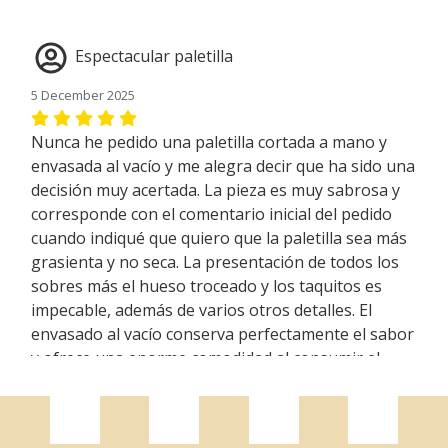
Espectacular paletilla
5 December 2025
Nunca he pedido una paletilla cortada a mano y
envasada al vacío y me alegra decir que ha sido una
decisión muy acertada. La pieza es muy sabrosa y
corresponde con el comentario inicial del pedido
cuando indiqué que quiero que la paletilla sea más
grasienta y no seca. La presentación de todos los
sobres más el hueso troceado y los taquitos es
impecable, además de varios otros detalles. El
envasado al vacío conserva perfectamente el sabor
y ofrece una enorme comodidad al consumir el
producto, especialmente si es un consumo lento.
En resumen estoy muy contento con la compra.