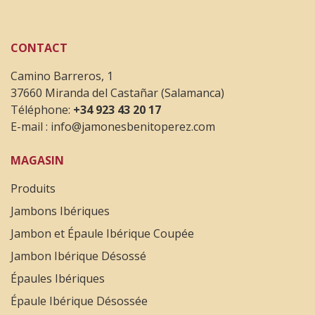
Juan Jose Alonso
12 Septembre 2021
CONTACT
Calidad-precio estupenda y el servicio de entrega
Camino Barreros, 1
muy bueno
37660 Miranda del Castañar (Salamanca)
Téléphone:
+34 923 43 20 17
E-mail :
info@jamonesbenitoperez.com
Miquel Tutó Delpech
MAGASIN
9 Juillet 2021
Produits
Muy buena calidad del producto, envio rápido y
Jambons Ibériques
destaco la atención muy amable y clarificadora por
parte de Isabel.
Jambon et Épaule Ibérique Coupée
Jambon Ibérique Désossé
Épaules Ibériques
María José
Épaule Ibérique Désossée
24 May 2021