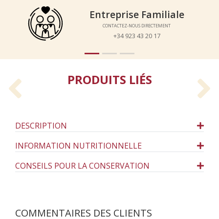
Entreprise Familiale
Entreprise Familiale
CONTACTEZ-NOUS DIRECTEMENT
CONTACTEZ-NOUS DIRECTEMENT
+34 923 43 20 17
+34 923 43 20 17
PRODUITS LIÉS
Previous
N
DESCRIPTION
INFORMATION NUTRITIONNELLE
CONSEILS POUR LA CONSERVATION
COMMENTAIRES DES CLIENTS