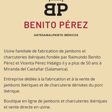
María Nieves De la Rosa de los Reyes
17 Novembre 2022
Jamón de bellota 50%raza ibérica selección, nos ha
salido excelente y la atención al mismo nivel
Usine familiale de fabrication de jambons et
Antonio
charcuteries ibériques fondée par Raimundo Benito
Pérez et Vicenta Pérez Hidalgo il y a plus de 50 ans à
17 Novembre 2021
Miranda del Castañar (Salamanca).
Mi primer pedido y espero que no sea el último. El
Entreprise dédiée à la fabrication et à la vente de
trato y la atención, perfecta. El producto, de
jambons ibériques et de charcuterie dérivées du porc
momento, cumple las expectativas. En su punto de
ibérique.
sal, sabor y aroma exquisitos y curación conforme
a lo hablado con Isabel.
Boutique en ligne de jambons et charcuteries ibériques
et vente directe en usine.