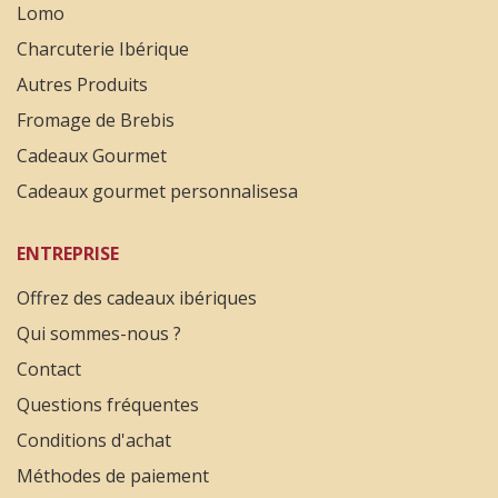
Lomo
Muy buen jamón
Charcuterie Ibérique
Autres Produits
Jose carlos
Fromage de Brebis
Cadeaux Gourmet
3 Mars 2021
Cadeaux gourmet personnalisesa
Excelente producto, es la primera vez que compro y
el jamon espectacular.
ENTREPRISE
Offrez des cadeaux ibériques
Antonio Quirós Casado
Qui sommes-nous ?
9 Décembre 2020
Contact
He esperado a poner una reseña tras hacer mi
Questions fréquentes
segundo pedido para confirmar que las opiniones
Conditions d'achat
tras el primero persistían. Y como lo hacen, pues
Méthodes de paiement
ahí va. Cuando seleccioné Jamones Benito Pérez