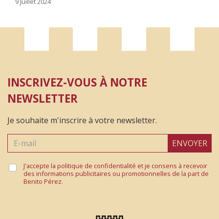
9 Juillet 2024
Muy buen producto, esta exquisito y un excelente
servicio.
Sonia
INSCRIVEZ-VOUS À NOTRE
21 Décembre 2023
NEWSLETTER
Llevo años cogiendo paletilla y este año he cogido
Je souhaite m'inscrire à votre newsletter.
jamón y no me ha defraudado, está riquísimo como
todo lo que tienen.
ENVOYER
Luis Miguel
J'accepte la politique de confidentialité et je consens à recevoir
des informations publicitaires ou promotionnelles de la part de
Benito Pérez.
25 Novembre 2022
Muy buen producto y buen servicio de entrega.