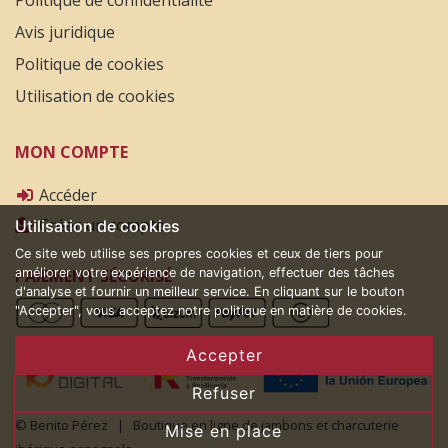
Avis juridique
Politique de cookies
Utilisation de cookies
MON COMPTE
Accéder
Créer un compte
Utilisation de cookies
Ce site web utilise ses propres cookies et ceux de tiers pour
PAIEMENT SÉCURISÉ
améliorer votre expérience de navigation, effectuer des tâches
d'analyse et fournir un meilleur service. En cliquant sur le bouton
"Accepter", vous acceptez notre politique en matière de cookies.
Accepter
Refuser
© Benito Pérez | Boutique en ligne de jambons et charcuterie
Mise en place