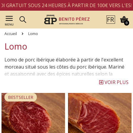
ATUIT SOUS 24 HEURES À PARTIR DE 100€ VERS L'ESPAG
0
MENU
Accueil
Lomo
Lomo
Lomo de porc ibérique élaborée à partir de l'excellent
morceau situé sous les côtes du porc ibérique. Mariné
et assaisonné avec des épices naturelles selon la
recette traditionnelle de nos ancêtres, puis embossé en
VOIR PLUS
boyau. Séchage naturel et lent dans nos séchoirs.
BESTSELLER
Le processus méticuleux et lent de maturation du lomo
de porc dans des séchoirs naturels avec l'air de la Sierra
de Francia, en font un produit d'élite avec des arômes
du passé. Découvrez les différences entre nos lomos de