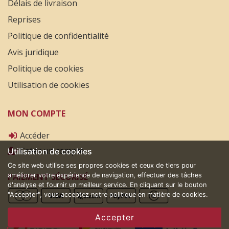
Délais de livraison
Reprises
Politique de confidentialité
Avis juridique
Politique de cookies
Utilisation de cookies
MON COMPTE
Accéder
Créer un compte
Utilisation de cookies
Ce site web utilise ses propres cookies et ceux de tiers pour
PAIEMENT SÉCURISÉ
améliorer votre expérience de navigation, effectuer des tâches
d'analyse et fournir un meilleur service. En cliquant sur le bouton
"Accepter", vous acceptez notre politique en matière de cookies.
Accepter