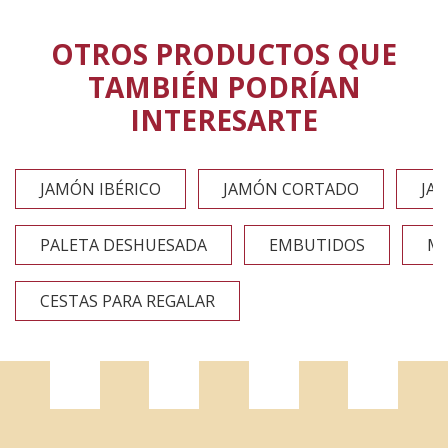
OTROS PRODUCTOS QUE
Joan
TAMBIÉN PODRÍAN
13 Mayo 2023
INTERESARTE
un producto de muy alta calidad, sabor excelente
JAMÓN IBÉRICO
JAMÓN CORTADO
JA
Vanesa
15 Marzo 2023
PALETA DESHUESADA
EMBUTIDOS
MO
Un autentico manjar y una delicia para el paladar
CESTAS PARA REGALAR
mas exigente