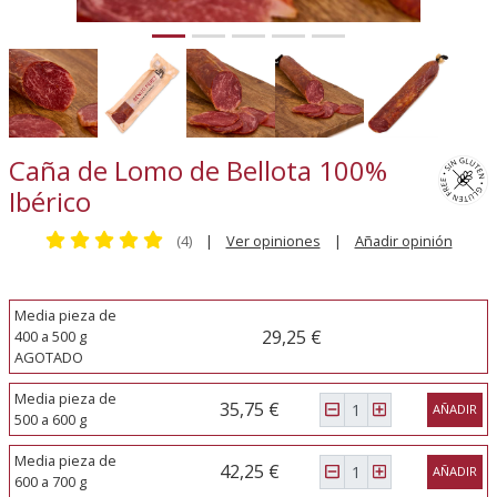
Caña de Lomo de Bellota 100%
Ibérico
(4)
|
Ver opiniones
|
Añadir opinión
Media pieza de
29,25 €
400 a 500 g
AGOTADO
Media pieza de
35,75 €
AÑADIR
500 a 600 g
Media pieza de
42,25 €
AÑADIR
600 a 700 g