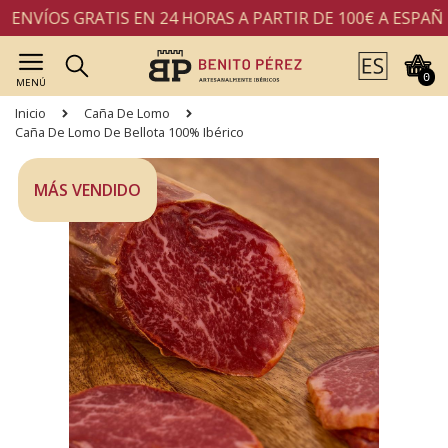
NVÍOS GRATIS EN 24 HORAS A PARTIR DE 100€ A ESPAÑA 
0
MENÚ
Inicio
Caña De Lomo
Caña De Lomo De Bellota 100% Ibérico
MÁS VENDIDO