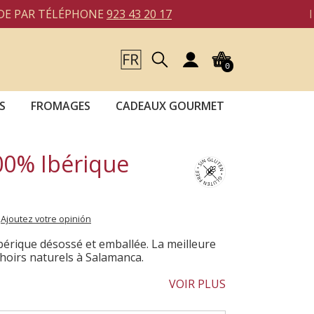
ÉLÉPHONE
923 43 20 17
ENVOI GRA
0
S
FROMAGES
CADEAUX GOURMET
00% Ibérique
Ajoutez votre opinión
érique désossé et emballée. La meilleure
hoirs naturels à Salamanca.
VOIR PLUS