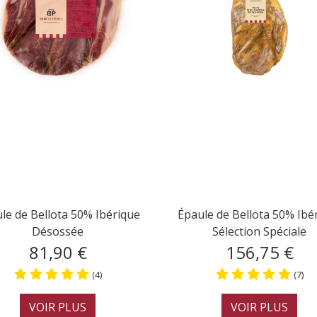
Épaule Cebo di Campo 50%
Épaule de Bel
e
Ibérique Désossée
Ibérique Coupé
71,40 €
149,0
(0)
VOIR PLUS
VOIR P