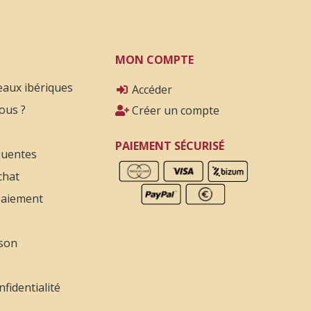
MON COMPTE
eaux ibériques
Accéder
ous ?
Créer un compte
PAIEMENT SÉCURISÉ
quentes
chat
paiement
ison
nfidentialité