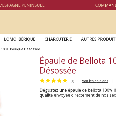
NE PÉNINSULE
COMMANDE PAR T
LOMO IBÉRIQUE
CHARCUTERIE
AUTRES PRODUIT
a 100% Ibérique Désossée
Épaule de Bellota 1
Désossée
(1)
|
Voir les opinions
|
Dégustez une épaule de bellota 100% ib
qualité envoyée directement de nos séc