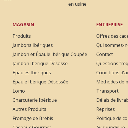
en usine.
MAGASIN
ENTREPRISE
Produits
Offrez des cad
Jambons Ibériques
Qui sommes-n
Jambon et Épaule Ibérique Coupée
Contact
Jambon Ibérique Désossé
Questions fré
Épaules Ibériques
Conditions d'a
Épaule Ibérique Désossée
Méthodes de 
Lomo
Transport
Charcuterie Ibérique
Délais de livra
Autres Produits
Reprises
Fromage de Brebis
Politique de co
Cadeaux Gourmet
Avis juridique