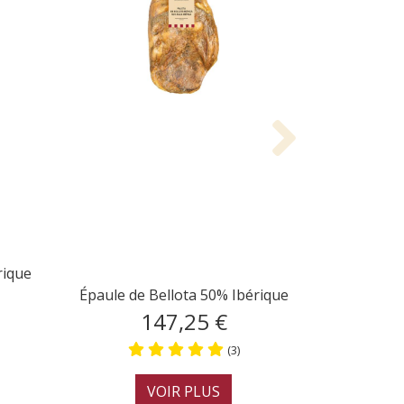
Next
lota 100%
Épaule Cebo de Campo 50%
 au Couteau
Ibérique
0 €
106,25 €
(5)
(4)
LUS
VOIR PLUS