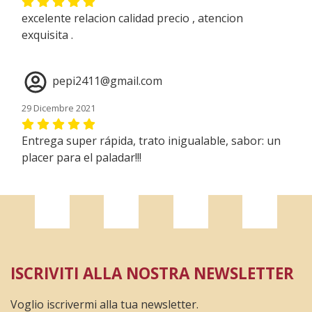
excelente relacion calidad precio , atencion
exquisita .
pepi2411@gmail.com
29 Dicembre 2021
Entrega super rápida, trato inigualable, sabor: un
placer para el paladar!!!
FERNANDO OGARA LECUE
13 Novembre 2020
LLEGÓ EN 24 HORAS, EL TRATO DE ISABEL, MUY
ISCRIVITI ALLA NOSTRA NEWSLETTER
AMABLE. EL JAMÓN TIENE BUENA TEXTURA Y
SABOR AGRADABLE ....MUY BUENO.
Voglio iscrivermi alla tua newsletter.