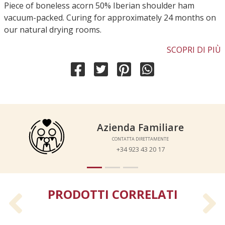
Piece of boneless acorn 50% Iberian shoulder ham
vacuum-packed. Curing for approximately 24 months on
our natural drying rooms.
SCOPRI DI PIÙ
Azienda Familiare
Azienda Familiare
CONTATTA DIRETTAMENTE
CONTATTA DIRETTAMENTE
+34 923 43 20 17
+34 923 43 20 17
PRODOTTI CORRELATI
Previous
N