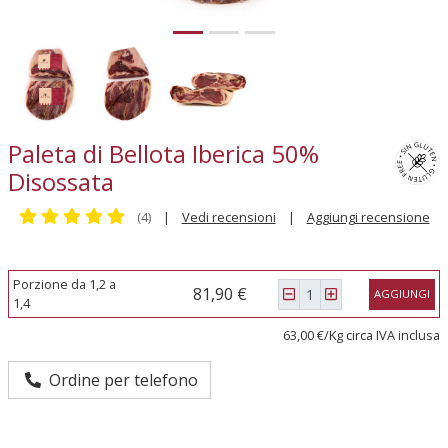
Paleta di Bellota Iberica 50%
Disossata
(4)
|
Vedi recensioni
|
Aggiungi recensione
Porzione da 1,2 a
81,90 €
AGGIUNGI
1,4
63,00 €/Kg circa IVA inclusa
Ordine per telefono