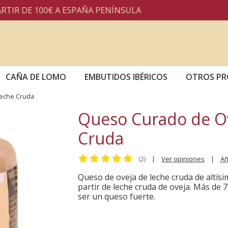
E 100€ A ESPAÑA PENÍNSULA
CAÑA DE LOMO
EMBUTIDOS IBÉRICOS
OTROS P
eche Cruda
Queso Curado de O
Cruda
(2)
|
Ver opiniones
|
Añ
Queso de oveja de leche cruda de altísi
partir de leche cruda de oveja. Más de
ser un queso fuerte.