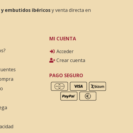
 y embutidos ibéricos
y venta directa en
MI CUENTA
os?
Acceder
Crear cuenta
cuentes
PAGO SEGURO
compra
go
ega
vacidad