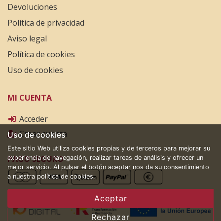
Devoluciones
Política de privacidad
Aviso legal
Política de cookies
Uso de cookies
MI CUENTA
Acceder
Crear cuenta
Uso de cookies
Este sitio Web utiliza cookies propias y de terceros para mejorar su
PAGO SEGURO
experiencia de navegación, realizar tareas de análisis y ofrecer un
mejor servicio. Al pulsar el botón aceptar nos da su consentimiento
a nuestra política de cookies.
Aceptar
Rechazar