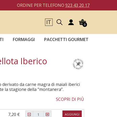
ORDINE PER TELEFONO
923 43 20 17
0
TI
FORMAGGI
PACCHETTI GOURMET
llota Iberico
 derivato da carne magra di maiali iberici
te la stagione della “montanera”.
SCOPRI DI PIÙ
7,20 €
AGGIUNGI