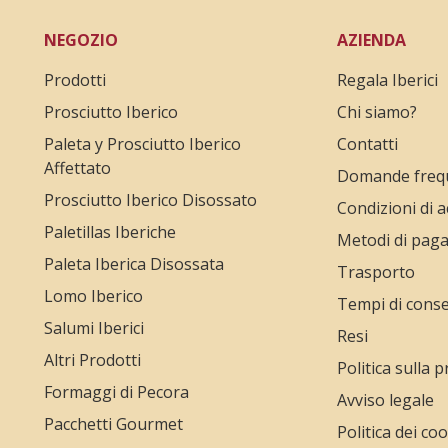
NEGOZIO
AZIENDA
Prodotti
Regala Iberici
Prosciutto Iberico
Chi siamo?
Paleta y Prosciutto Iberico
Contatti
Affettato
Domande freq
Prosciutto Iberico Disossato
Condizioni di a
Paletillas Iberiche
Metodi di pag
Paleta Iberica Disossata
Trasporto
Lomo Iberico
Tempi di cons
Salumi Iberici
Resi
Altri Prodotti
Politica sulla p
Formaggi di Pecora
Avviso legale
Pacchetti Gourmet
Politica dei co