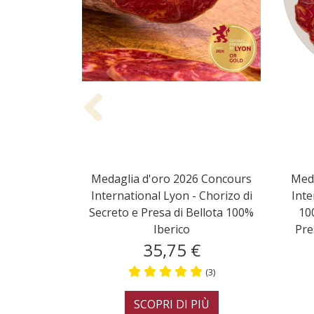
Previous
Chorizo di Bellota 100% Iberico
Salchichón di 
Selezione Speciale
Iberico Selezi
14,95 €
14,9
(6)
SCOPRI DI PIÙ
SCOPRI 