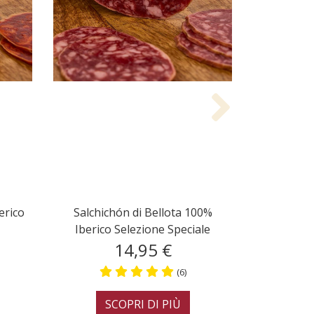
Next
Salchichón di Bellota Ibe
izo di Bellota Iberico Cular
Cular
13,50 €
13,50 €
(2)
(3)
SCOPRI DI PIÙ
SCOPRI DI PIÙ