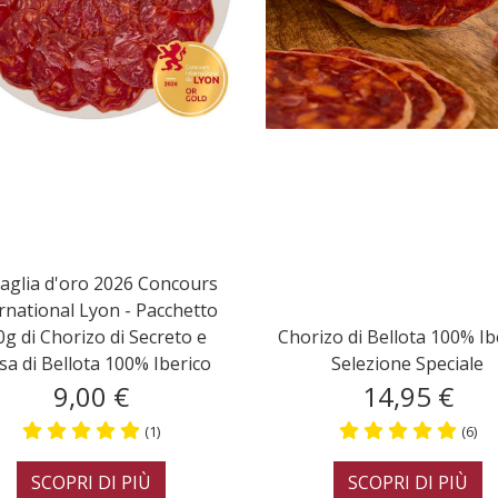
Bellota 100%
one Speciale
Morcón di Bellota Iberico
Chor
5 €
22,00 €
(6)
(4)
DI PIÙ
SCOPRI DI PIÙ