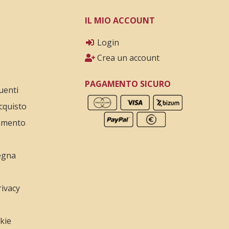
IL MIO ACCOUNT
Login
Crea un account
PAGAMENTO SICURO
uenti
cquisto
amento
egna
rivacy
okie