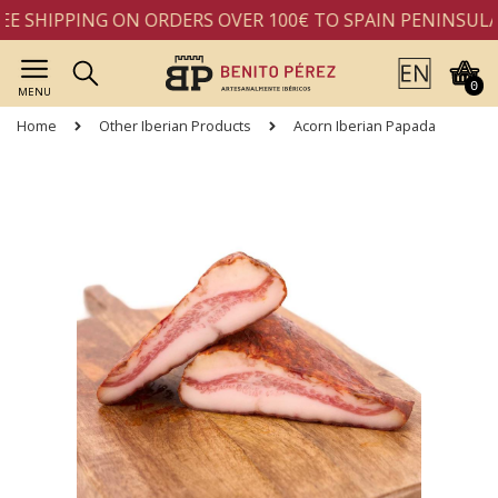
E SHIPPING ON ORDERS OVER 100€ TO SPAIN PENINSULA
0
MENU
Home
Other Iberian Products
Acorn Iberian Papada