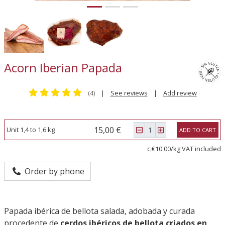
Acorn Iberian Papada
(4)
|
See reviews
|
Add review
15,00 €
Unit 1,4 to 1,6 kg
ADD TO CART
c.€10.00/kg VAT included
Order by phone
Papada ibérica de bellota salada, adobada y curada
procedente de
cerdos ibéricos de bellota criados en