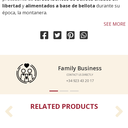
libertad
y
alimentados a base de bellota
durante su
época, la montanera.
SEE MORE
Family Business
Family Business
CONTACT US DIRECTLY
CONTACT US DIRECTLY
+34 923 43 20 17
+34 923 43 20 17
RELATED PRODUCTS
Previous
N