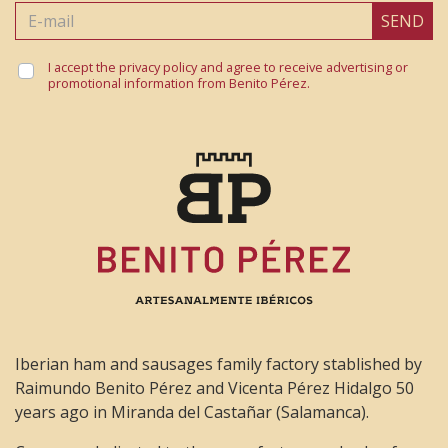
Para el que le guste comerla cruda está exquisita
SEND
,una delicia para el paladar
I accept the privacy policy and agree to receive advertising or
promotional information from Benito Pérez.
Francisco Fernández
19 November 2020
Excelente calidad, buena pieza, la utilizo en muchos
platos, seguí su recomendación de probarla cruda
y también está buenísima.
Iberian ham and sausages family factory stablished by
Raimundo Benito Pérez and Vicenta Pérez Hidalgo 50
years ago in Miranda del Castañar (Salamanca).