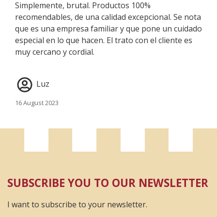
Simplemente, brutal. Productos 100%
recomendables, de una calidad excepcional. Se nota
que es una empresa familiar y que pone un cuidado
especial en lo que hacen. El trato con el cliente es
muy cercano y cordial.
Luz
16 August 2023
Muy buen producto, envío muy bien presentado,
atención al cliente muy buena. Seguiré comprando.
Se agradece.
SUBSCRIBE YOU TO OUR NEWSLETTER
Javi
6 June 2022
I want to subscribe to your newsletter.